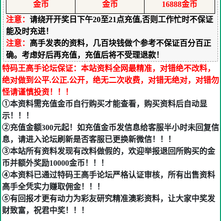
金币
金币
16888金币
注意：
请绕开开奖日下午20至21点充值,否则工作忙时不保证
能及时充进！
注意：
高手发表的资料，几百块钱做个参考不保证百分百正
确。考虑好后再充值，充值后将不受理退款！
特码王高手论坛保证：本站资料全网最精准，对错绝不改料，
绝对做到公平.公正.公开，绝无二次收费，对错无绝对，对错勿
怪请谨慎投资！！！
①本资料需充值金币自行购买才能查看，购买资料后自动显
示！！！
②充值金额300元起！如充值金币发信息给客服半小时未回复信
息，请进入论坛刷新是否客服已更换新微信！！！
③本站所有资料发现有改料做假的，欢迎举报退回所购买的金
币并额外奖励10000金币！！！
④本资料已通过特码王高手论坛严格认证审核，所有出售资料
高手全凭实力赚取佣金！！！
⑤有回报才更有动力为彩友研究精准澳彩资料，让大家中奖发
财致富，祝君中奖！！！