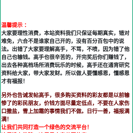
温馨提示 ：
大家要理性消费，本站资料我们只保证每期真实，错对
难免，六合不是谁家自己开的，没有百分百包中的说
法。出错了大家要理解高手，不骂，不喷，因为错了他
自己也输钱。高手也很辛苦的，开完奖后你们赚钱了，
出去各种高档场所消费玩乐的时候，高手还在通宵研究
资料给大家，带大家发财。所以做人要懂感恩，懂感恩
才有福报！
另外也告诫发帖高手，很多购买资料的彩友都是以前输
惨了的彩民朋友，价钱方面尽量定低点，不要在人家伤
口撒盐，雪上加霜的事情我们不做。日行一善，福报满
满！
让我们共同打造一个绿色的交流平台！