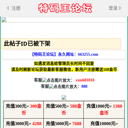
注册
登录
此帖子ID已被下架
【特码王论坛】永久网址：663255.com
如遇发消息给管理员长时间不回复
请及时刷新论坛获取最新客服微信，新用户注册赠送168金币
客服
：
yun681018
客服
：
888
充值300元=
300
金
充值500元=
588金
充值1000元=
1388
币
币
金币
充值3000元=
4288
充值5000元=
7688
充值10000元=