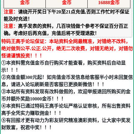
金币
金币
16888金币
注意：
请绕开开奖日下午20至21点充值,否则工作忙时不保证
能及时充进！
注意：
高手发表的资料，几百块钱做个参考不保证百分百正
确。考虑好后再充值，充值后将不受理退款！
特码王高手论坛保证：本站资料全网最精准，对错绝不改料，
绝对做到公平.公正.公开，绝无二次收费，对错无绝对，对错勿
怪请谨慎投资！！！
①本资料需充值金币自行购买才能查看，购买资料后自动显
示！！！
②充值金额300元起！如充值金币发信息给客服半小时未回复信
息，请进入论坛刷新是否客服已更换新微信！！！
③本站所有资料发现有改料做假的，欢迎举报退回所购买的金
币并额外奖励10000金币！！！
④本资料已通过特码王高手论坛严格认证审核，所有出售资料
高手全凭实力赚取佣金！！！
⑤有回报才更有动力为彩友研究精准澳彩资料，让大家中奖发
财致富，祝君中奖！！！