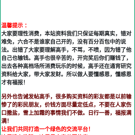
温馨提示 ：
大家要理性消费，本站资料我们只保证每期真实，错对
难免，六合不是谁家自己开的，没有百分百包中的说
法。出错了大家要理解高手，不骂，不喷，因为错了他
自己也输钱。高手也很辛苦的，开完奖后你们赚钱了，
出去各种高档场所消费玩乐的时候，高手还在通宵研究
资料给大家，带大家发财。所以做人要懂感恩，懂感恩
才有福报！
另外也告诫发帖高手，很多购买资料的彩友都是以前输
惨了的彩民朋友，价钱方面尽量定低点，不要在人家伤
口撒盐，雪上加霜的事情我们不做。日行一善，福报满
满！
让我们共同打造一个绿色的交流平台！