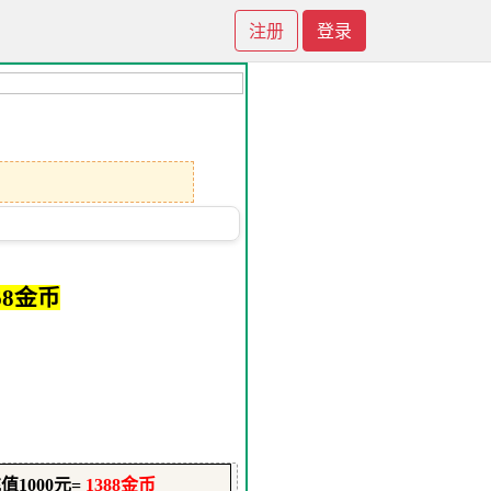
注册
登录
8金币
值1000元=
1388
金币