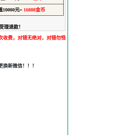
10000元=
16888金币
受理退款！
次收费，对错无绝对，对错勿怪
更换新微信！！！