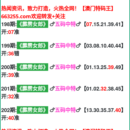
热闻资讯，致力打造，火热全网！【澳门特码王】
663255.com欢迎转发+关注
198期:
《霹雳女郎》
🍗
五码中特
🍗【
07
.15.21.39.41】
开:
07
准
199期:
《霹雳女郎》
🍗
五码中特
🍗【03.08.10.40.44】
开:
36
错
200期:
《霹雳女郎》
🍗
五码中特
🍗【01.13.25.
39
.49】
开:
39
准
201期:
《霹雳女郎》
🍗
五码中特
🍗【01.02.
32
.38.45】
开:
32
准
202期:
《霹雳女郎》
🍗
五码中特
🍗【13.30.35.37.
40
】
开:
40
准