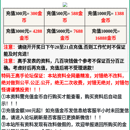
充值300元=
300
金
充值500元=
588金
充值1000元=
1388
币
币
金币
充值3000元=
4288
充值5000元=
7688
充值10000元=
金币
金币
16888金币
注意：
请绕开开奖日下午20至21点充值,否则工作忙时不保证
能及时充进！
注意：
高手发表的资料，几百块钱做个参考不保证百分百正
确。考虑好后再充值，充值后将不受理退款！
特码王高手论坛保证：本站资料全网最精准，对错绝不改料，
绝对做到公平.公正.公开，绝无二次收费，对错无绝对，对错勿
怪请谨慎投资！！！
①本资料需充值金币自行购买才能查看，购买资料后自动显
示！！！
②充值金额300元起！如充值金币发信息给客服半小时未回复信
息，请进入论坛刷新是否客服已更换新微信！！！
③本站所有资料发现有改料做假的，欢迎举报退回所购买的金