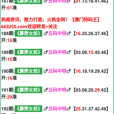
187期:
《霹雳女郎》
🍗
五码中特
🍗【
01
.13.18.41.46】
开:
01
准
热闻资讯，致力打造，火热全网！【澳门特码王】
663255.com欢迎转发+关注
188期:
《霹雳女郎》
🍗
五码中特
🍗【
16
.25.26.37.46】
开:
16
准
189期:
《霹雳女郎》
🍗
五码中特
🍗【03.08.
15
.45.48】
开:
15
准
190期:
《霹雳女郎》
🍗
五码中特
🍗【
16
.18.19.29.42】
开:
16
准
191期:
《霹雳女郎》
🍗
五码中特
🍗【03.08.20.
29
.42】
开:
29
准
192期:
《霹雳女郎》
🍗
五码中特
🍗【
25
.31.37.42.49】