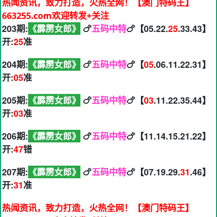
热闻资讯，致力打造，火热全网！【澳门特码王】
663255.com欢迎转发+关注
203期:
《霹雳女郎》
🍗
五码中特
🍗【05.22.
25
.33.43】
开:
25
准
204期:
《霹雳女郎》
🍗
五码中特
🍗【
05
.06.11.22.31】
开:
05
准
205期:
《霹雳女郎》
🍗
五码中特
🍗【
03
.11.22.35.44】
开:
03
准
206期:
《霹雳女郎》
🍗
五码中特
🍗【11.14.15.21.22】
开:
47
错
207期:
《霹雳女郎》
🍗
五码中特
🍗【07.19.29.
31
.46】
开:
31
准
热闻资讯，致力打造，火热全网！【澳门特码王】