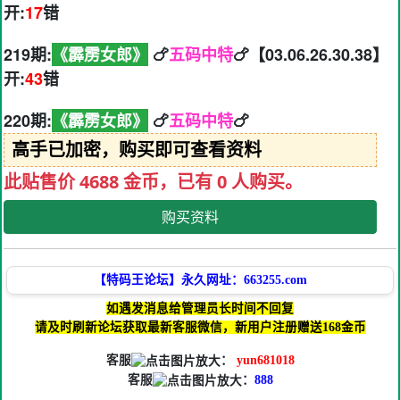
开:
17
错
219期:
《霹雳女郎》
🍗
五码中特
🍗【03.06.26.30.38】
开:
43
错
220期:
《霹雳女郎》
🍗
五码中特
🍗
高手已加密，购买即可查看资料
此贴售价 4688 金币，已有 0 人购买。
购买资料
【特码王论坛】永久网址：663255.com
如遇发消息给管理员长时间不回复
请及时刷新论坛获取最新客服微信，新用户注册赠送168金币
客服
：
yun681018
客服
：
888