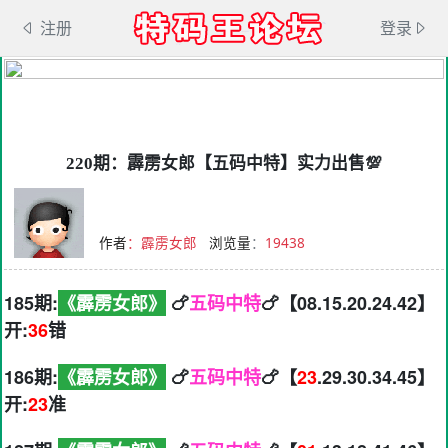
注册
登录
220期：霹雳女郎【五码中特】实力出售💯
作者
：霹雳女郎
浏览量
：
19438
185期:
《霹雳女郎》
🍗
五码中特
🍗【08.15.20.24.42】
开:
36
错
186期:
《霹雳女郎》
🍗
五码中特
🍗【
23
.29.30.34.45】
开:
23
准