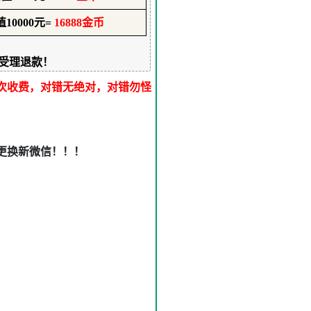
10000元=
16888金币
受理退款！
次收费，对错无绝对，对错勿怪
更换新微信！！！