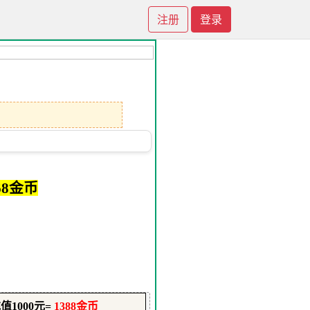
注册
登录
8金币
值1000元=
1388
金币