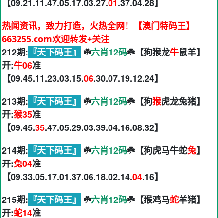
【09.21.11.47.05.17.03.27.
01
.37.04.28】
热闻资讯，致力打造，火热全网！【澳门特码王】
663255.com欢迎转发+关注
212期:
『天下码王』
☘️
六肖12码
☘️【狗猴龙
牛
鼠羊】
开:
牛06
准
【09.45.11.23.03.15.
06
.30.07.19.12.24】
213期:
『天下码王』
☘️
六肖12码
☘️【狗
猴
虎龙兔猪】
开:
猴35
准
【09.45.
35
.47.05.29.03.39.04.16.08.32】
214期:
『天下码王』
☘️
六肖12码
☘️【狗虎马牛蛇
兔
】
开:
兔04
准
【09.33.05.17.01.37.06.18.02.14.
04
.16】
215期:
『天下码王』
☘️
六肖12码
☘️【猴鸡马
蛇
羊猪】
开:
蛇14
准