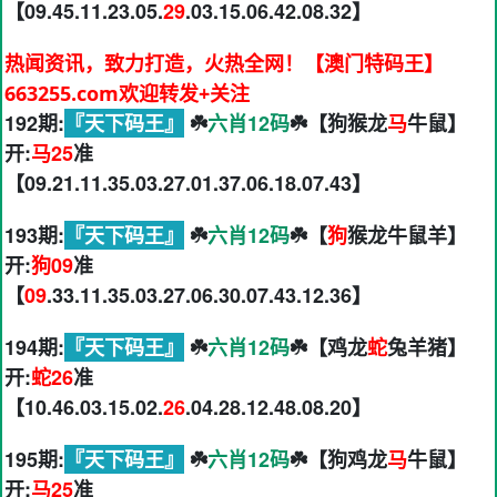
【09.45.11.23.05.
29
.03.15.06.42.08.32】
热闻资讯，致力打造，火热全网！【澳门特码王】
663255.com欢迎转发+关注
192期:
『天下码王』
☘️
六肖12码
☘️【狗猴龙
马
牛鼠】
开:
马25
准
【09.21.11.35.03.27.01.37.06.18.07.43】
193期:
『天下码王』
☘️
六肖12码
☘️【
狗
猴龙牛鼠羊】
开:
狗09
准
【
09
.33.11.35.03.27.06.30.07.43.12.36】
194期:
『天下码王』
☘️
六肖12码
☘️【鸡龙
蛇
兔羊猪】
开:
蛇26
准
【10.46.03.15.02.
26
.04.28.12.48.08.20】
195期:
『天下码王』
☘️
六肖12码
☘️【狗鸡龙
马
牛鼠】
开:
马25
准