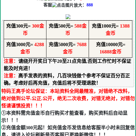
客服
：
888
充值300元=
300
金
充值500元=
588金
充值1000元=
1388
币
币
金币
充值3000元=
4288
充值5000元=
7688
充值10000元=
金币
金币
16888金币
注意：
请绕开开奖日下午20至21点充值,否则工作忙时不保证
能及时充进！
注意：
高手发表的资料，几百块钱做个参考不保证百分百正
确。考虑好后再充值，充值后将不受理退款！
特码王高手论坛保证：本站资料全网最精准，对错绝不改料，
绝对做到公平.公正.公开，绝无二次收费，对错无绝对，对错勿
怪请谨慎投资！！！
①本资料需充值金币自行购买才能查看，购买资料后自动显
示！！！
②充值金额300元起！如充值金币发信息给客服半小时未回复信
息，请进入论坛刷新是否客服已更换新微信！！！