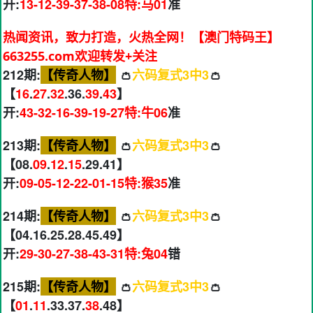
开:
13-12-39-37-38-08特:马01
准
热闻资讯，致力打造，火热全网！【澳门特码王】
663255.com欢迎转发+关注
212期:
【传奇人物】
👛
六码复式3中3
👛
【
16
.
27
.
32
.36.
39
.
43
】
开:
43-32-16-39-19-27特:牛06
准
213期:
【传奇人物】
👛
六码复式3中3
👛
【08.
09
.
12
.
15
.29.41】
开:
09-05-12-22-01-15特:猴35
准
214期:
【传奇人物】
👛
六码复式3中3
👛
【04.16.25.28.45.49】
开:
29-30-27-38-43-31特:兔04
错
215期:
【传奇人物】
👛
六码复式3中3
👛
【
01
.
11
.33.37.
38
.48】