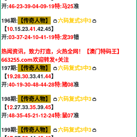
开:
46-23-39-04-09-19特:马25
准
196期:
【传奇人物】
👛
六码复式3中3
👛
【
10
.15.23.
41
.42.45】
开:
03-37-24-10-41-19特:龙39
错
热闻资讯，致力打造，火热全网！【澳门特码王】
663255.com欢迎转发+关注
197期:
【传奇人物】
👛
六码复式3中3
👛
【
19
.
28
.
30
.33.41.
44
】
开:
40-19-30-48-44-28特:猪08
准
198期:
【传奇人物】
👛
六码复式3中3
👛
【
12
.27.33.
35
.39.
45
】
开:
48-35-45-21-12-24特:鼠07
准
199期:
【传奇人物】
👛
六码复式3中3
👛