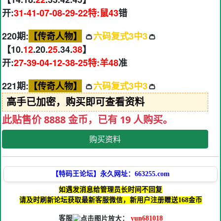
开:
31-41-07-08-29-22特:鼠43
错
220期:
【传奇人物】
👛
六码复式3中3
👛
【10.
12
.20.
25
.34.
38
】
开:
27-39-04-12-38-25特:羊48
准
221期:
【传奇人物】
👛
六码复式3中3
👛
高手已加密，购买即可查看资料
此贴售价 8888 金币，已有 19 人购买。
购买资料
【特码王论坛】永久网址：663255.com
如遇发消息给管理员长时间不回复
请及时刷新论坛获取最新客服微信，新用户注册赠送168金币
客服
：
yun681018