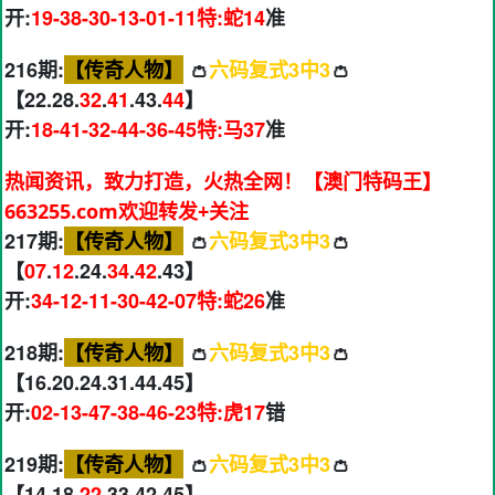
开:
19-38-30-13-01-11特:蛇14
准
216期:
【传奇人物】
👛
六码复式3中3
👛
【22.28.
32
.
41
.43.
44
】
开:
18-41-32-44-36-45特:马37
准
热闻资讯，致力打造，火热全网！【澳门特码王】
663255.com欢迎转发+关注
217期:
【传奇人物】
👛
六码复式3中3
👛
【
07
.
12
.24.
34
.
42
.43】
开:
34-12-11-30-42-07特:蛇26
准
218期:
【传奇人物】
👛
六码复式3中3
👛
【16.20.24.31.44.45】
开:
02-13-47-38-46-23特:虎17
错
219期:
【传奇人物】
👛
六码复式3中3
👛
【14.18.
22
.33.42.45】