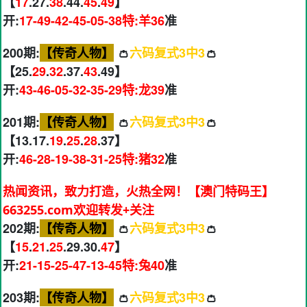
【
17
.27.
38
.44.
45
.
49
】
开:
17-49-42-45-05-38特:羊36
准
200期:
【传奇人物】
👛
六码复式3中3
👛
【25.
29
.
32
.37.
43
.49】
开:
43-46-05-32-35-29特:龙39
准
201期:
【传奇人物】
👛
六码复式3中3
👛
【13.17.
19
.
25
.
28
.37】
开:
46-28-19-38-31-25特:猪32
准
热闻资讯，致力打造，火热全网！【澳门特码王】
663255.com欢迎转发+关注
202期:
【传奇人物】
👛
六码复式3中3
👛
【
15
.
21
.
25
.29.30.
47
】
开:
21-15-25-47-13-45特:兔40
准
203期:
【传奇人物】
👛
六码复式3中3
👛