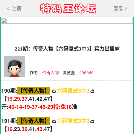
注册
登录
221期：传奇人物【六码复式3中3】实力出售💯
作者
：传奇人物
浏览量
：
456646
190期:
【传奇人物】
👛
六码复式3中3
👛
【
19
.
29
.
37
.41.42.47】
开:
46-14-19-37-48-29特:兔16
准
191期:
【传奇人物】
👛
六码复式3中3
👛
【
16
.23.
39
.41.
43
.47】