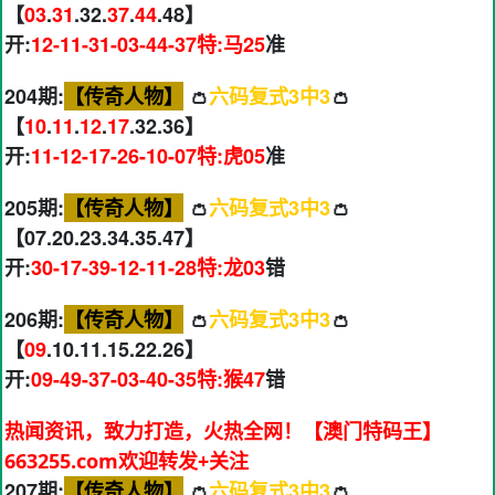
【
03
.
31
.32.
37
.
44
.48】
开:
12-11-31-03-44-37特:马25
准
204期:
【传奇人物】
👛
六码复式3中3
👛
【
10
.
11
.
12
.
17
.32.36】
开:
11-12-17-26-10-07特:虎05
准
205期:
【传奇人物】
👛
六码复式3中3
👛
【07.20.23.34.35.47】
开:
30-17-39-12-11-28特:龙03
错
206期:
【传奇人物】
👛
六码复式3中3
👛
【
09
.10.11.15.22.26】
开:
09-49-37-03-40-35特:猴47
错
热闻资讯，致力打造，火热全网！【澳门特码王】
663255.com欢迎转发+关注
207期:
【传奇人物】
👛
六码复式3中3
👛