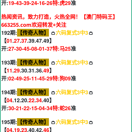
开:
19-43-39-24-16-26特:虎29
准
热闻资讯，致力打造，火热全网！【澳门特码王】
663255.com欢迎转发+关注
192期:
【传奇人物】
👛
六码复式3中3
👛
【
01
.
27
.
37
.39.47.49】
开:
27-30-45-08-01-37特:马25
准
193期:
【传奇人物】
👛
六码复式3中3
👛
【
11
.
29
.30.31.36.
49
】
开:
02-49-25-11-45-29特:狗09
准
194期:
【传奇人物】
👛
六码复式3中3
👛
【
04
.12.20.
22
.
34
.40】
开:
30-21-22-15-04-34特:蛇26
准
195期:
【传奇人物】
👛
六码复式3中3
👛
【
04
.
19
.
23
.40.42.
46
】